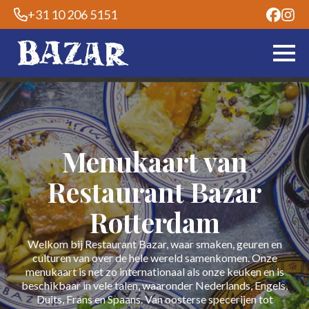
+31 10 206 5151
Menukaart van
Restaurant Bazar
Rotterdam
Welkom bij Restaurant Bazar, waar smaken, geuren en
culturen van over de hele wereld samenkomen. Onze
menukaart is net zo internationaal als onze keuken en is
beschikbaar in vele talen, waaronder Nederlands, Engels,
Duits, Frans en Spaans. Van oosterse specerijen tot